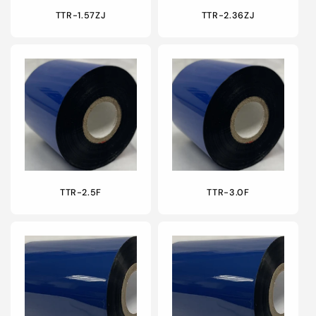
o
TTR-1.57ZJ
TTR-2.36ZJ
n
:
TTR-2.5F
TTR-3.0F